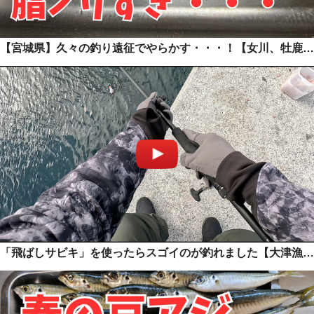
【宮城県】久々の釣り遠征でやらかす・・・！【女川、牡鹿、出島】
「飛ばしサビキ」を使ったらスゴイのが釣れました【大津漁港】