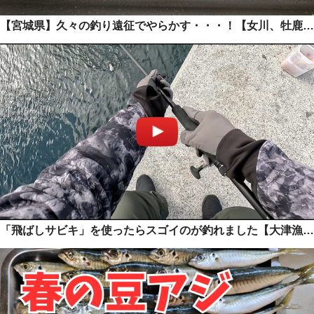
【宮城県】久々の釣り遠征でやらかす・・・！【女川、牡鹿、出島】
「飛ばしサビキ」を使ったらスゴイのが釣れました【大津漁港】