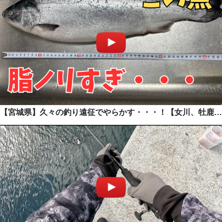
【宮城県】久々の釣り遠征でやらかす・・・！【女川、牡鹿、出島】