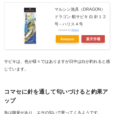
マルシン漁具（DRAGON）
ドラゴン 船サビキ 白 針１２
号－ハリス４号
created by
Rinker
Amazon
楽天市場
サビキは、色が様々ではありますが日中は白が釣れると感
じています。
コマセに針を通して匂いづけると釣果ア
ップ
魚は嗅覚があり、エサの匂いで寄ってくるようです。