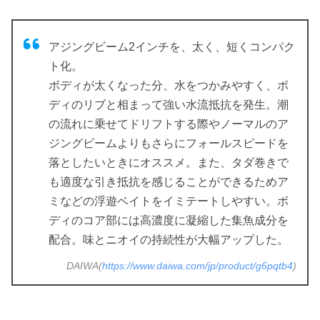
アジングビーム2インチを、太く、短くコンパク
ト化。
ボディが太くなった分、水をつかみやすく、ボ
ディのリブと相まって強い水流抵抗を発生。潮
の流れに乗せてドリフトする際やノーマルのア
ジングビームよりもさらにフォールスピードを
落としたいときにオススメ。また、タダ巻きで
も適度な引き抵抗を感じることができるためア
ミなどの浮遊ベイトをイミテートしやすい。ボ
ディのコア部には高濃度に凝縮した集魚成分を
配合。味とニオイの持続性が大幅アップした。
DAIWA(
https://www.daiwa.com/jp/product/g6pqtb4
)